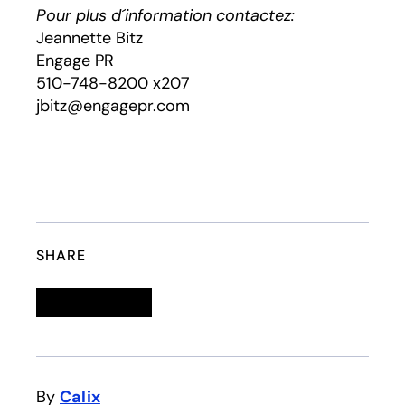
Pour plus d´information contactez:
Jeannette Bitz
Engage PR
510-748-8200 x207
jbitz@engagepr.com
SHARE
Linkedin
opens in a new tab
Twitter
opens in a new tab
Facebook
opens in a new tab
Email
By
Calix