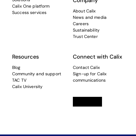
Company
Calix One platform
About Calix
Success services
News and media
Careers
Sustainability
Trust Center
Resources
Connect with Calix
Blog
Contact Calix
Community and support
Sign-up for Calix
TAC TV
communications
Calix University
Linkedin
opens in a new tab
Twitter
opens in a new tab
Facebook
opens in a new t